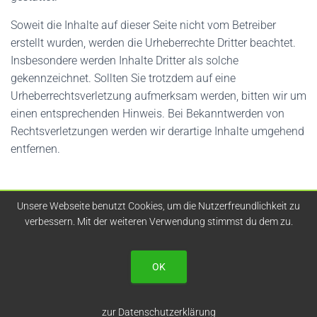
Soweit die Inhalte auf dieser Seite nicht vom Betreiber
erstellt wurden, werden die Urheberrechte Dritter beachtet.
Insbesondere werden Inhalte Dritter als solche
gekennzeichnet. Sollten Sie trotzdem auf eine
Urheberrechtsverletzung aufmerksam werden, bitten wir um
einen entsprechenden Hinweis. Bei Bekanntwerden von
Rechtsverletzungen werden wir derartige Inhalte umgehend
entfernen.
Unsere Webseite benutzt Cookies, um die Nutzerfreundlichkeit zu
verbessern. Mit der weiteren Verwendung stimmst du dem zu.
IMPRESSUM
|
DATENSCHUTZ
OK
Hestia | Entwickelt von
ThemeIsle
zur Datenschutzerklärung