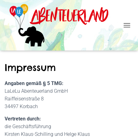
N
A
V
I
G
A
Impressum
T
I
O
Angaben gemäß § 5 TMG:
N
U
LaLeLu Abenteuerland GmbH
M
Raiffeisenstraße 8
S
34497 Korbach
C
H
A
Vertreten durch:
L
die Geschäftsführung
T
Kirsten Klaus-Schilling und Helge Klaus
E