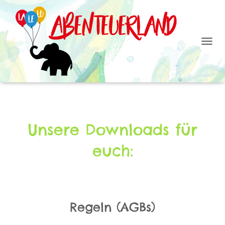
N
A
V
I
G
A
T
I
Unsere Downloads für
O
N
U
euch:
M
S
C
H
A
L
Regeln (AGBs)
T
E