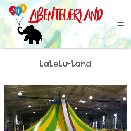
N
A
V
I
G
A
LaLeLu-Land
T
I
O
N
U
M
S
C
H
A
L
T
E